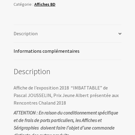
-
Catégorie :
Affiches BD
JOUSSELIN
-
Prix
Description
JA
-
Rencontres
Informations complémentaires
Chaland
2018
Description
Affiche de l’exposition 2018 “IMBATTABLE” de
Pascal JOUSSELIN, Prix Jeune Albert présentée aux
Rencontres Chaland 2018
ATTENTION : En raison du conditionnement spécifique
et de frais de ports particuliers, les Affiches et
Sérigraphies doivent faire l’objet d’une commande