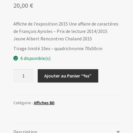
20,00
€
Affiche de l’exposition 2015 Une affaire de caractères
de François Ayroles – Prix de lecture 2014/2015
Jeune Albert Rencontres Chaland 2015
Tirage limité 10ex – quadrichromie 70x50cm
6 disponible(s)
quantité
Ajouter au Panier “%s”
de
Affiche
Expo2015
-
Catégorie :
Affiches BD
Une
affaire
de
Description
caractères