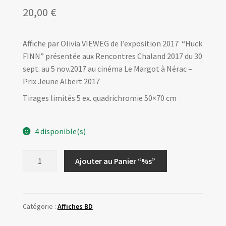
20,00
€
Affiche par Olivia VIEWEG de l’exposition 2017 “Huck
FINN” présentée aux Rencontres Chaland 2017 du 30
sept. au 5 nov.2017 au cinéma Le Margot à Nérac –
Prix Jeune Albert 2017
Tirages limités 5 ex. quadrichromie 50×70 cm
4 disponible(s)
quantité
Ajouter au Panier “%s”
de
Affiche
Expo2017
-
Catégorie :
Affiches BD
Huck