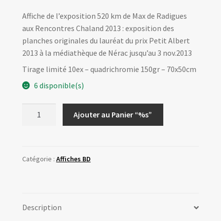
Affiche de l’exposition 520 km de Max de Radigues
aux Rencontres Chaland 2013 : exposition des
planches originales du lauréat du prix Petit Albert
2013 à la médiathèque de Nérac jusqu’au 3 nov.2013
Tirage limité 10ex – quadrichromie 150gr – 70x50cm
6 disponible(s)
quantité
Ajouter au Panier “%s”
de
Affiche
Expo2013
520
Catégorie :
Affiches BD
km
de
Max
Description
de
Radigues