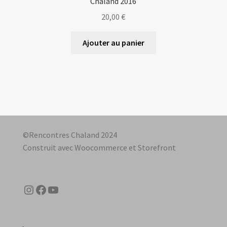
Chaland 2016
20,00
€
Ajouter au panier
©Rencontres Chaland 2024
Construit avec Woocommerce et Storefront
Instagram
Facebook
YouTube