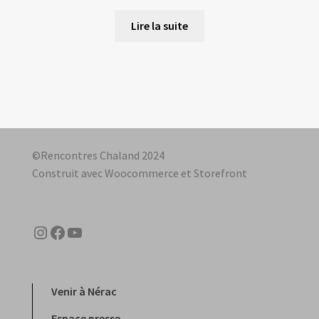
Lire la suite
©Rencontres Chaland 2024
Construit avec Woocommerce et Storefront
Instagram
Facebook
YouTube
Venir à Nérac
Espace presse