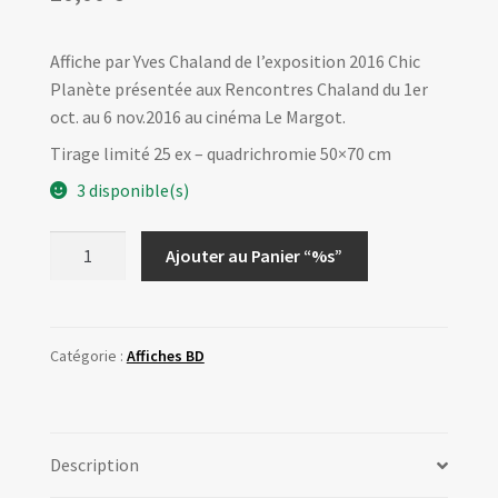
Affiche par Yves Chaland de l’exposition 2016 Chic
Planète présentée aux Rencontres Chaland du 1er
oct. au 6 nov.2016 au cinéma Le Margot.
Tirage limité 25 ex – quadrichromie 50×70 cm
3 disponible(s)
quantité
Ajouter au Panier “%s”
de
Affiche
Expo2016
-
Catégorie :
Affiches BD
Chic
Planète
-
Description
Rencontres
Chaland