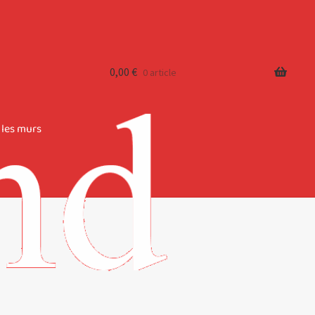
0,00
€
0 article
 les murs