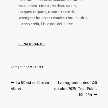
Revel, Saint-Emett, Mathieu Sapin,
Jacques Terpant, Manon Textoris,
Berenger Thouin et Léandre Thouin, Ulric,
Lucas Varela,
Liste non définitive
LE PROGRAMME
Catégorie :
Actualités
Navigation
Article
Article
La BD est en fête en
Le programme des 4 & 5
précédent :
suivant :
Albret
octobre 2025- Tout Public
de
10h-19h
l’article