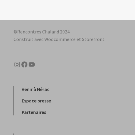
©Rencontres Chaland 2024
Construit avec Woocommerce et Storefront
Instagram
Facebook
YouTube
Venir à Nérac
Espace presse
Partenaires