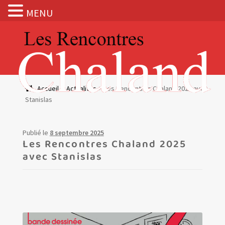
MENU
Aller
Aller
à
au
la
contenu
navigation
Actualités
Accueil
Actualités
Les Rencontres Chaland 2025 avec
Stanislas
Expositions
BOUTIQUE
Publié le
8 septembre 2025
Les Rencontres Chaland 2025
avec Stanislas
Les Rencontres Chaland
Prix de lecture
Hors les murs