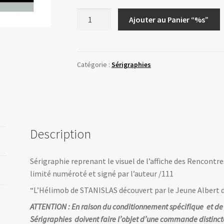
quantité
Ajouter au Panier “%s”
de
Sérigraphie
Rencontres
Chaland
Catégorie :
Sérigraphies
2025
par
STANISLAS
Description
Sérigraphie reprenant le visuel de l’affiche des Rencontr
limité numéroté et signé par l’auteur /111
“L’Hélimob de STANISLAS découvert par le Jeune Albert
ATTENTION : En raison du conditionnement spécifique et de fra
Sérigraphies doivent faire l’objet d’une commande distincte