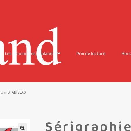
Les Rencontres Chaland
Prix de lecture
Hors
 par STANISLAS
Sérigraphi