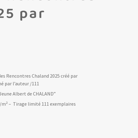
25 par
e des Rencontres Chaland 2025 créé par
é par l’auteur /111
 Jeune Albert de CHALAND”
gr/m² – Tirage limité 111 exemplaires