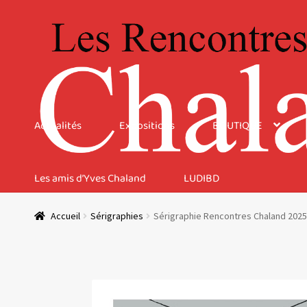
Aller
Aller
à
au
la
contenu
navigation
Actualités
Expositions
BOUTIQUE
Les amis d’Yves Chaland
LUDIBD
Accueil
Sérigraphies
Sérigraphie Rencontres Chaland 2025