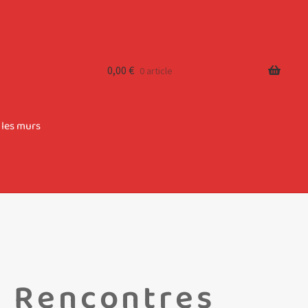
0,00
€
0 article
 les murs
e Rencontres