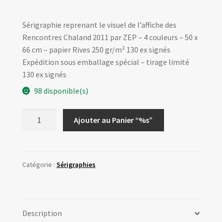
Sérigraphie reprenant le visuel de l’affiche des
Rencontres Chaland 2011 par ZEP – 4 couleurs – 50 x
66 cm – papier Rives 250 gr/m² 130 ex signés
Expédition sous emballage spécial – tirage limité
130 ex signés
98 disponible(s)
quantité
Ajouter au Panier “%s”
de
Sérigraphie
Rencontres
Chaland
Catégorie :
Sérigraphies
2011
par
ZEP
Description