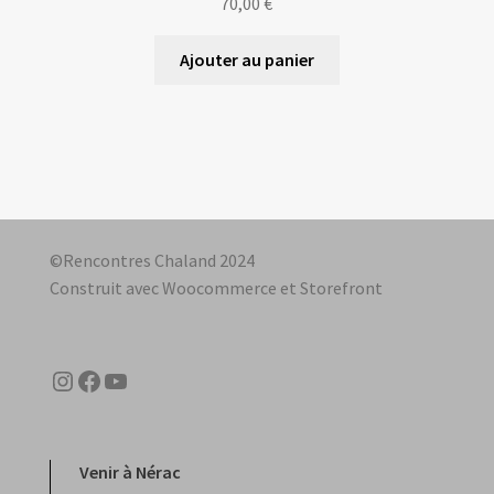
70,00
€
Ajouter au panier
©Rencontres Chaland 2024
Construit avec Woocommerce et Storefront
Instagram
Facebook
YouTube
Venir à Nérac