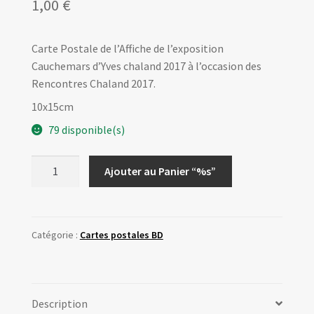
1,00
€
Carte Postale de l’Affiche de l’exposition
Cauchemars d’Yves chaland 2017 à l’occasion des
Rencontres Chaland 2017.
10x15cm
79 disponible(s)
quantité
Ajouter au Panier “%s”
de
Carte
Postale
Expo
Catégorie :
Cartes postales BD
Cauchemars
RC
2017
Description