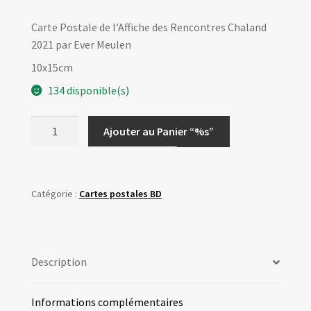
Carte Postale de l’Affiche des Rencontres Chaland
2021 par Ever Meulen
10x15cm
134 disponible(s)
quantité
Ajouter au Panier “%s”
de
Carte
Postale
Affiche
Catégorie :
Cartes postales BD
EVER
MEULEN
Rencontres
Description
Chaland
2021
Informations complémentaires