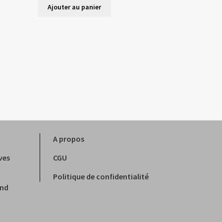
Ajouter au panier
A propos
ves
CGU
Politique de confidentialité
and