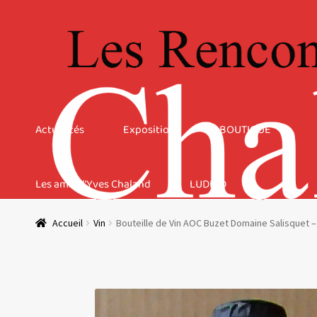
Aller
Aller
à
au
la
contenu
navigation
Actualités
Expositions
BOUTIQUE
Les amis d’Yves Chaland
LUDIBD
Accueil
Vin
Bouteille de Vin AOC Buzet Domaine Salisquet 