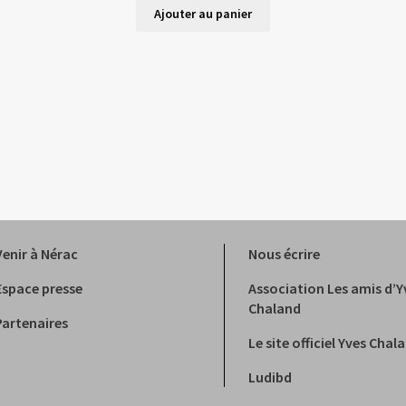
Ajouter au panier
Venir à Nérac
Nous écrire
Espace presse
Association Les amis d’Y
Chaland
Partenaires
Le site officiel Yves Chal
Ludibd