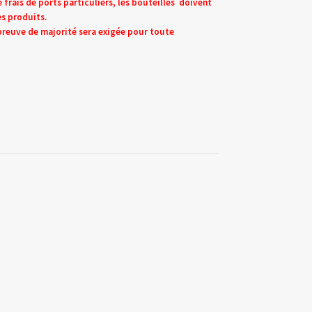
rais de ports particuliers, les bouteilles doivent
s produits.
 preuve de majorité sera exigée pour toute