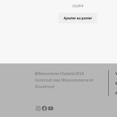
10,00
€
Ajouter au panier
©Rencontres Chaland 2024
Construit avec Woocommerce et
Storefront
Instagram
Facebook
YouTube