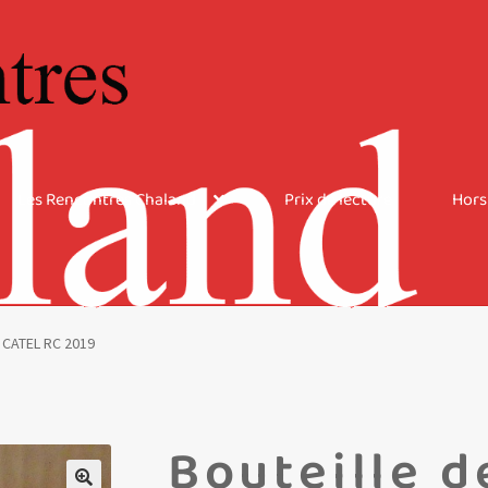
Les Rencontres Chaland
Prix de lecture
Hors
– CATEL RC 2019
Bouteille d