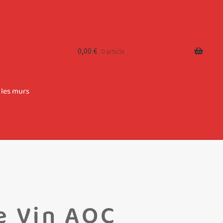
0,00
€
0 article
 les murs
e Vin AOC