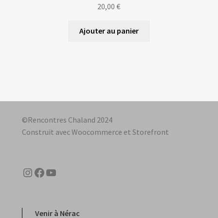
20,00
€
Ajouter au panier
©Rencontres Chaland 2024
Construit avec Woocommerce et Storefront
Instagram
Facebook
YouTube
Venir à Nérac