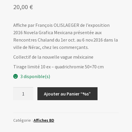
20,00
€
Affiche par François OLISLAEGER de l’exposition
2016 Novela Grafica Mexicana présentée aux
Rencontres Chaland du 1er oct. au 6 nov.2016 dans la
ville de Nérac, chez les commerçants.
Collectif de la nouvelle vague méxicaine
Tirage limité 10 ex – quadrichromie 50×70 cm
3 disponible(s)
quantité
Ajouter au Panier “%s”
de
Affiche
Expo2016
-
Catégorie :
Affiches BD
Novela